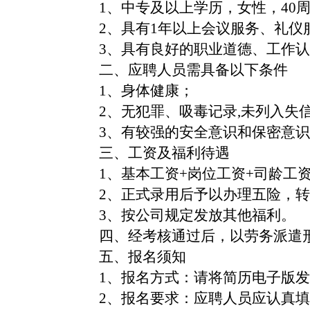
1
、中专及以上学历，女性，
40
2
、具有
1
年以上会议服务、礼仪
3
、具有良好的职业道德、工作认
二、应聘人员需具备以下条件
1
、身体健康；
2
、无犯罪、吸毒记录
,
未列入失
3
、有较强的安全意识和保密意识
三、工资及福利待遇
1
、基本工资
+
岗位工资
+
司龄工
2
、正式录用后予以办理五险，转
3
、按公司规定发放其他福利。
四、经考核通过后，以劳务派遣
五、报名须知
1
、报名方式：请将简历电子版发
2
、报名要求：应聘人员应认真填